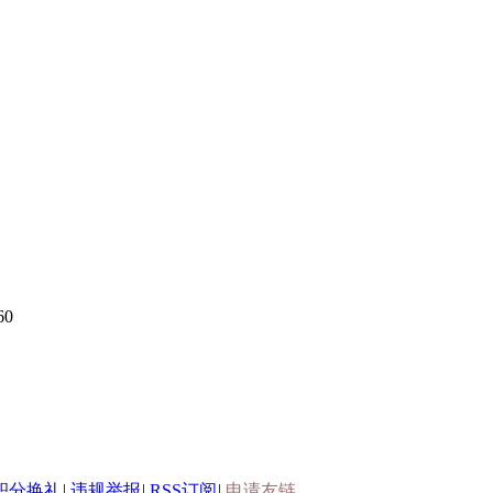
60
积分换礼
|
违规举报
|
RSS订阅
|
申请友链