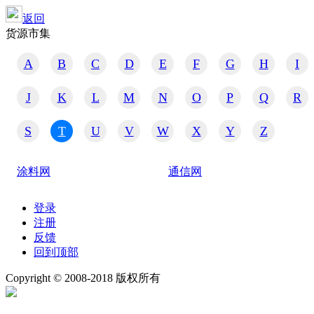
返回
货源市集
A
B
C
D
E
F
G
H
I
J
K
L
M
N
O
P
Q
R
S
T
U
V
W
X
Y
Z
涂料网
通信网
登录
注册
反馈
回到顶部
Copyright © 2008-2018 版权所有